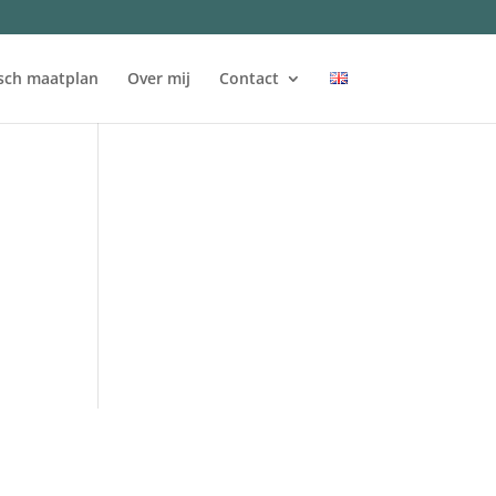
sch maatplan
Over mij
Contact
n